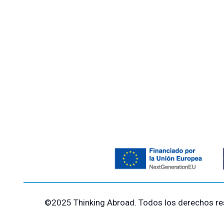
e
o
o
n
.
s
s
t
,
,
,
o
s
©2025 Thinking Abroad. Todos los derechos re