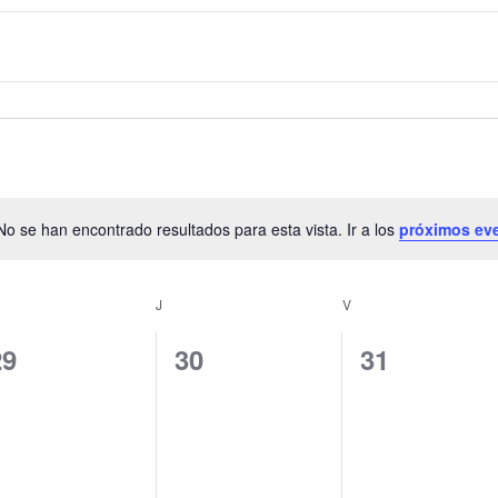
No se han encontrado resultados para esta vista. Ir a los
próximos ev
A
v
i
J
V
s
o
0
0
0
29
30
31
e
e
e
v
v
v
e
e
e