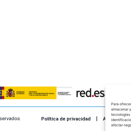
o
o
o
s
s
s
,
,
Para ofrecer
almacenar y/
tecnologías
servados.
Política de privacidad
Aviso legal
identificaci
afectar nega