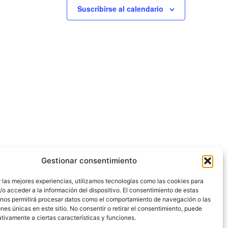
o
o
Suscribirse al calendario
s
s
,
,
Gestionar consentimiento
 las mejores experiencias, utilizamos tecnologías como las cookies para
o acceder a la información del dispositivo. El consentimiento de estas
 nos permitirá procesar datos como el comportamiento de navegación o las
Declaración de accesibilidad
Mapa web
ones únicas en este sitio. No consentir o retirar el consentimiento, puede
tivamente a ciertas características y funciones.